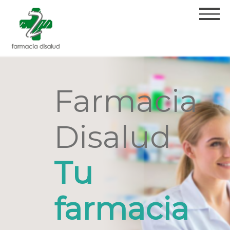
Farmacia
Disalud
Tu
farmacia