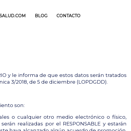
ISALUD.COM
BLOG
CONTACTO
O y le informa de que estos datos serán tratados
ánica 3/2018, de 5 de diciembre (LOPDGDD).
iento son:
les o cualquier otro medio electrónico o físico,
s serán realizadas por el RESPONSABLE y estarán
 este haya alcanzado algún acuerdo de promoción.