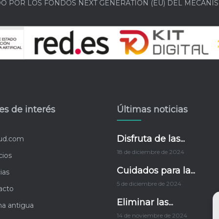
DO POR LOS FONDOS NEXT GENERATION (EU) DEL MECANIS
es de interés
Últimas noticias
Disfruta de las...
lud.com
18 de diciembre de 2024
cios
Cuidados para la...
ias
5 de diciembre de 2024
acto
Eliminar las...
na antigua
14 de noviembre de 2024